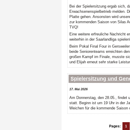
Bei der Spielersitzung ergab sich,
Erwachsenenspielbetrieb melden. Di
Platte gehen. Ansonsten wird unser
zur kommenden Saison von Silas Au
TVQ!
Eine weitere erfreuliche Nachricht 
weiterhin in der Saarlandliga spielen
Beim Pokal Final Four in Gersweiler
beide Seniorenteams erreichten den 
großen Kampf im Finale, musste sic
und Elijah erneut sehr starke Leistu
Spielersitzung und Ge
17. Mai 2026
Am Donnerstag, den 28.05., findet 
statt. Beginn ist um 19 Uhr in der J
Weichen für die kommende Saison op
Pages:
1