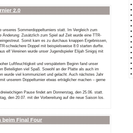
nier 2.0
e unseres Sommerdoppelturniers statt. Im Vergleich zum
te Änderung: Zusätzlich zum Spiel auf Zeit wurde eine TTR-
teingestreut. Somit kam es zu durchaus knappen Ergebnissen,
R-schwächere Doppel mit beispielsweise 8:0 starten durfte.
us elf Vereinen wurde unser Jugendspieler Elijah Sinigoj mit
hoher Luftfeuchtigkeit und verspätetem Beginn fand unser
n Beteiligten viel Spaß. Sowohl an der Platte als auch im
wurde viel kommuniziert und gelacht. Auch nächstes Jahr
it unserem Doppelturnier etwas erträglicher machen – gerne
r dreiwöchigen Pause findet am Donnerstag, den 25.06. statt.
g, den 20.07. mit der Vorbereitung auf die neue Saison los.
n beim Final Four