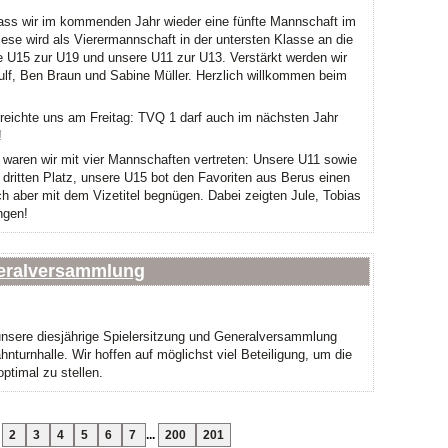
 dass wir im kommenden Jahr wieder eine fünfte Mannschaft im
ese wird als Vierermannschaft in der untersten Klasse an die
e U15 zur U19 und unsere U11 zur U13. Verstärkt werden wir
lf, Ben Braun und Sabine Müller. Herzlich willkommen beim
erreichte uns am Freitag: TVQ 1 darf auch im nächsten Jahr
!
 waren wir mit vier Mannschaften vertreten: Unsere U11 sowie
dritten Platz, unsere U15 bot den Favoriten aus Berus einen
h aber mit dem Vizetitel begnügen. Dabei zeigten Jule, Tobias
ngen!
neralversammlung
unsere diesjährige Spielersitzung und Generalversammlung
ahnturnhalle. Wir hoffen auf möglichst viel Beteiligung, um die
timal zu stellen.
2
3
4
5
6
7
...
200
201