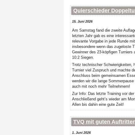
Quierschieder Doppeltur
15. Juni 2026
Am Samstag fand die zweite Auflag
letzten Jahr gab es eine interessan
relevante Vorgabe in jede Runde mi
insbesondere wenn das zugeloste TT
Gewinner des 23-köpfigen Turniers a
10:2 Siegen.
Trotz technischer Schwierigkeiten, 
Turnier viel Zuspruch und machte de
Anschluss beim gemeinsamen Essen 
werden wir die lange Sommerpause m
auch mit noch mehr Teilnehmern!
Zur Info: Das letzte Training vor de
Anschließend geht’s wieder am Monta
Allen bis dahin eine gute Zeit!
TVQ mit guten Auftritte
1. Juni 2026