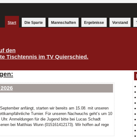
Start
Die Sparte
Mannschaften
Ergebnisse
Vorstand
uf den
rte Tischtennis im TV Quierschied.
gen:
 2026
September anfängt, starten wir bereits am 15.08. mit unseren
ettkampfähnliche Turnier. Für unseren Nachwuchs geht’s um 10
4 Uhr. Anmeldungen für die Jugend bitte bei Lucas Schadt
enen bei Matthias Wunn (015161412173). Wir hoffen auf rege