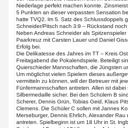
Niederlage perfekt machen konnte. Zinsmeist
5 Punkten an dieser verpassten Sensation bet
hatte TVQ2. Im 5. Satz des Schlussdoppels 
Schneider/Pitsch nach 3:9 – Rückstand noch 
Neben Andreas Schneider als Spitzenspieler 
Paarkreuz mit Carsten Lauer und Daniel Gis
Erfolg bei.
Die Delikatesse des Jahres im TT – Kreis Os
Freitagabend die Pokalendspiele. Beteiligt si
Quierschieder Mannschaften, die Jüngsten un
Um möglichst vielen Spielern dieses außerge
vermitteln zu können, will der Betreuer mit jew
Fünfermannschaften antreten. Allen ist dabei
Silbermedaille sicher. Bei den Schülern B sind
Scherer, Dennis Grün, Tobias Geid, Klaus Pi
Clemens. Die Schüler C sollen mit Jannes Ko
Merseburger, Dennis Ehrlich, Alexander Ra
antreten. Spielbeginn ist um 18 Uhr in St. Ingb