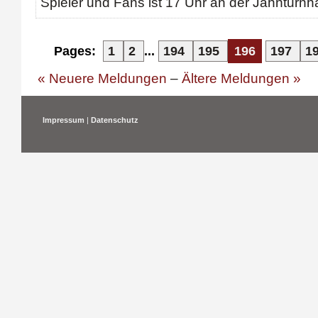
Spieler und Fans ist 17 Uhr an der Jahnturnhal
Pages:
1
2
...
194
195
196
197
1
« Neuere Meldungen
–
Ältere Meldungen »
Impressum
|
Datenschutz